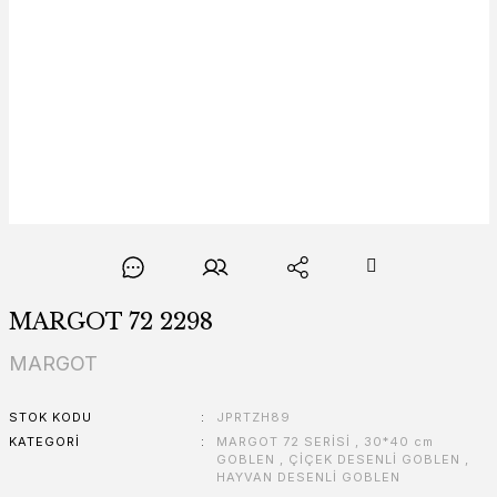
MARGOT 72 2298
MARGOT
STOK KODU
JPRTZH89
KATEGORI
MARGOT 72 SERİSİ
,
30*40 cm
GOBLEN
,
ÇİÇEK DESENLİ GOBLEN
,
HAYVAN DESENLİ GOBLEN