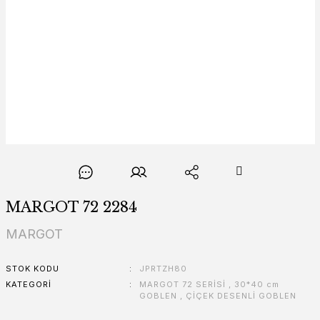
MARGOT 72 2284
MARGOT
STOK KODU
JPRTZH80
KATEGORI
MARGOT 72 SERİSİ
,
30*40 cm
GOBLEN
,
ÇİÇEK DESENLİ GOBLEN