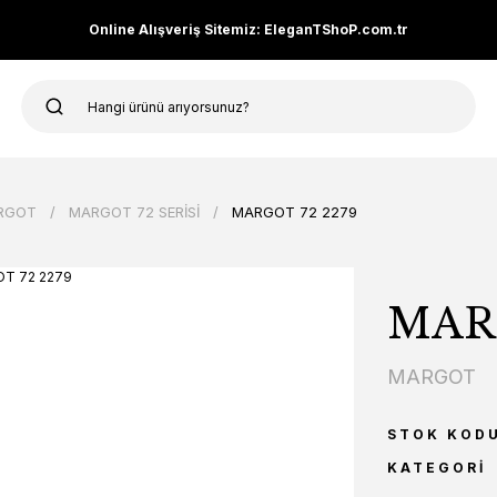
Online Alışveriş Sitemiz: EleganTShoP.com.tr
RGOT
MARGOT 72 SERİSİ
MARGOT 72 2279
MARG
MARGOT
STOK KOD
KATEGORI