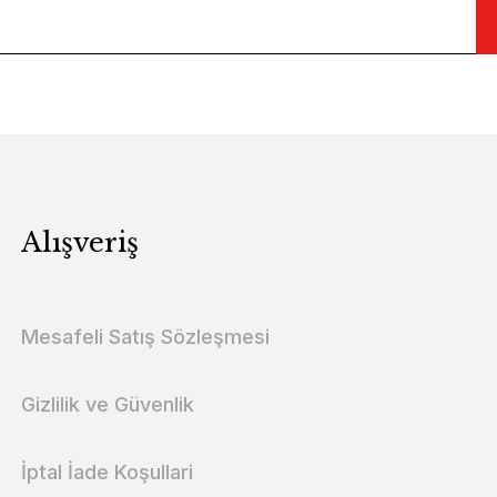
Alışveriş
Mesafeli Satış Sözleşmesi
Gizlilik ve Güvenlik
İptal İade Koşullari