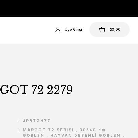
Üye Girişi
0,00
OT 72 2279
U
JPRTZH77
MARGOT 72 SERİSİ
,
30*40 cm
GOBLEN
,
HAYVAN DESENLİ GOBLEN
,