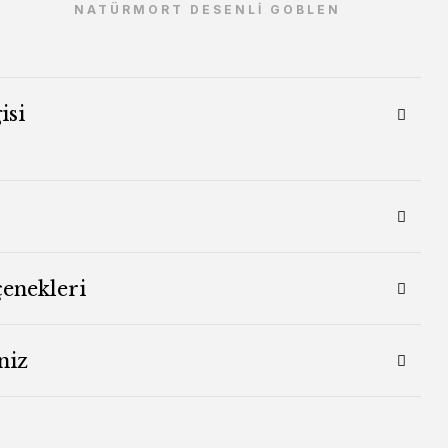
NATÜRMORT DESENLİ GOBLEN
isi
çenekleri
niz