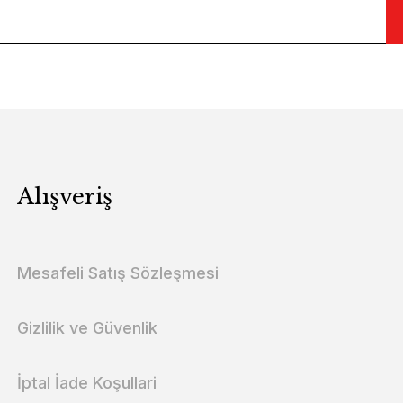
Alışveriş
Mesafeli Satış Sözleşmesi
Gizlilik ve Güvenlik
İptal İade Koşullari