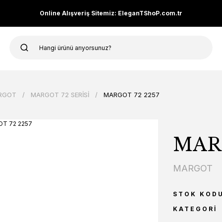
Online Alışveriş Sitemiz: EleganTShoP.com.tr
RGOT
MARGOT 72 SERİSİ
MARGOT 72 2257
MARG
MARGOT
STOK KOD
KATEGORI