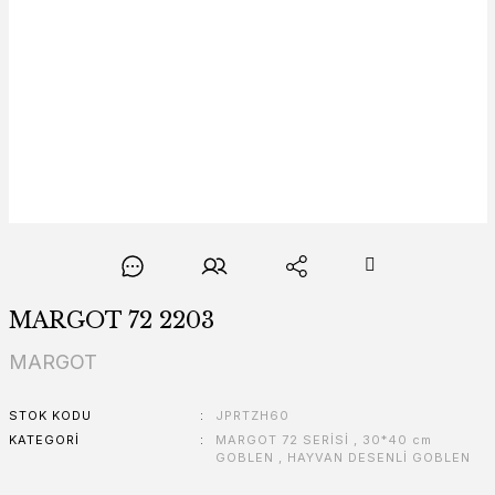
MARGOT 72 2203
MARGOT
STOK KODU
JPRTZH60
KATEGORI
MARGOT 72 SERİSİ
,
30*40 cm
GOBLEN
,
HAYVAN DESENLİ GOBLEN