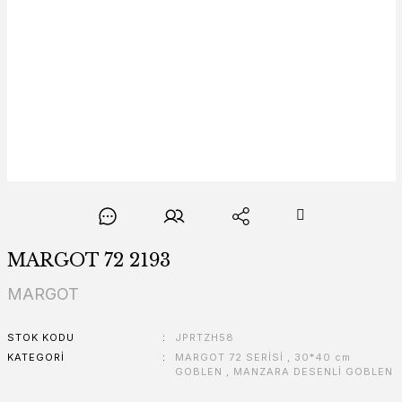
MARGOT 72 2193
MARGOT
STOK KODU
JPRTZH58
KATEGORI
MARGOT 72 SERİSİ
,
30*40 cm
GOBLEN
,
MANZARA DESENLİ GOBLEN