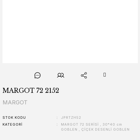
MARGOT 72 2152
MARGOT
STOK KODU
JPRTZH52
KATEGORI
MARGOT 72 SERİSİ
,
30*40 cm
GOBLEN
,
ÇİÇEK DESENLİ GOBLEN