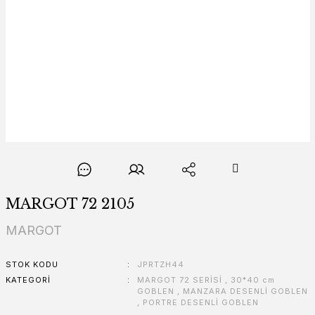
MARGOT 72 2105
MARGOT
STOK KODU
JPRTZH44
KATEGORI
MARGOT 72 SERİSİ
,
30*40 cm
GOBLEN
,
MANZARA DESENLİ GOBLEN
,
PORTRE DESENLİ GOBLEN