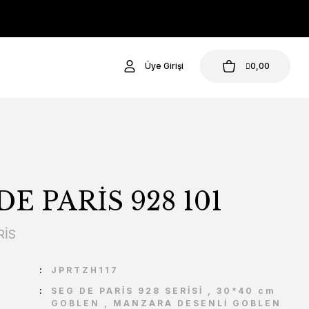
Üye Girişi
0,00
DE PARİS 928 101
RİS
U
JPRTZH117
SEG DE PARİS 928 SERİSİ
,
30*40 cm
GOBLEN
,
MANZARA DESENLİ GOBLEN