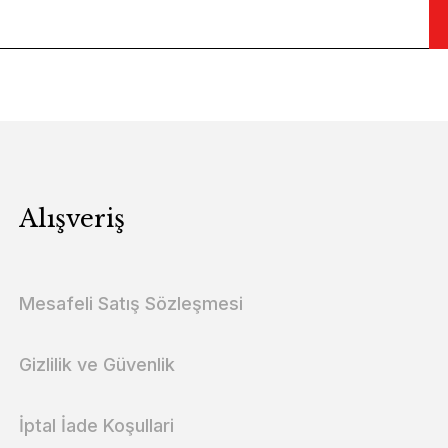
Alışveriş
Mesafeli Satış Sözleşmesi
Gizlilik ve Güvenlik
İptal İade Koşullari