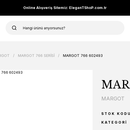
Online Alışveriş Sitemiz: EleganTShoP.com.tr
RGOT
MARGOT 766 SERİSİ
MARGOT 766 602493
MARG
MARGOT
STOK KOD
KATEGORI