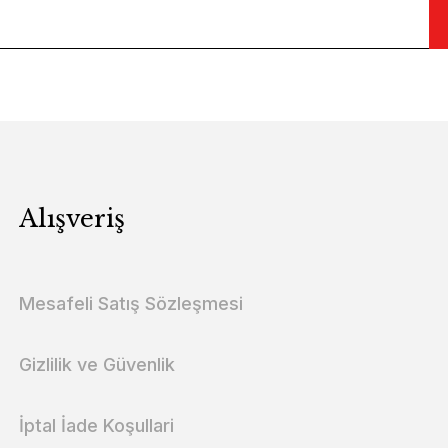
Alışveriş
Mesafeli Satış Sözleşmesi
Gizlilik ve Güvenlik
İptal İade Koşullari