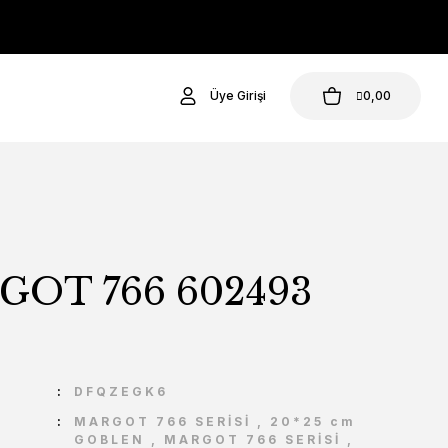
Üye Girişi
0,00
OT 766 602493
U
DFQZEGK6
MARGOT 766 SERİSİ
,
20*25 cm
GOBLEN
,
MARGOT 766 SERİSİ
,