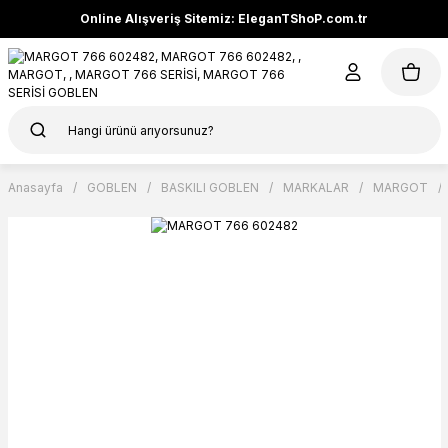
Online Alışveriş Sitemiz: EleganTShoP.com.tr
Anasayfa
GOBLEN
BASKILI GOBLEN
MARKALAR
MARGOT