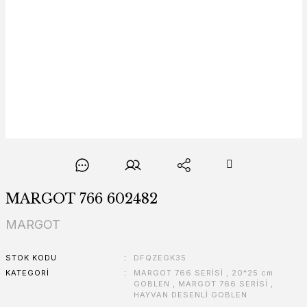
MARGOT 766 602482
MARGOT
STOK KODU
DFQZEGK35
KATEGORI
MARGOT 766 SERİSİ
,
20*25 cm
GOBLEN
,
MARGOT 766 SERİSİ
,
HAYVAN DESENLİ GOBLEN