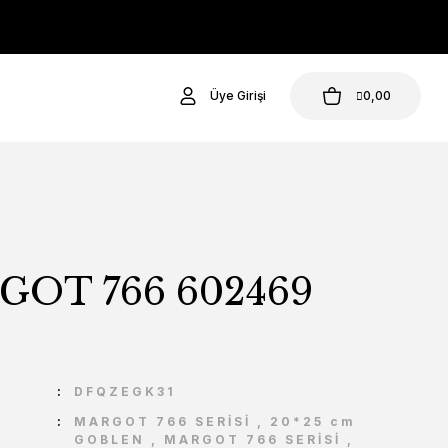
Üye Girişi
0,00
OT 766 602469
U
DFQZEGK31
MARGOT 766 SERİSİ
,
20*25 cm
GOBLEN
,
MARGOT 766 SERİSİ
,