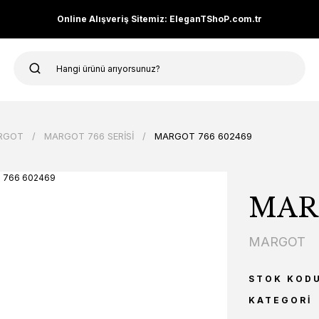
Online Alışveriş Sitemiz: EleganTShoP.com.tr
RGOT
MARGOT 766 SERİSİ
MARGOT 766 602469
MARG
MARGOT
STOK KOD
KATEGORI