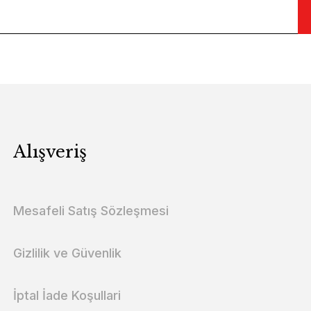
Alışveriş
Mesafeli Satış Sözleşmesi
Gizlilik ve Güvenlik
İptal İade Koşullari