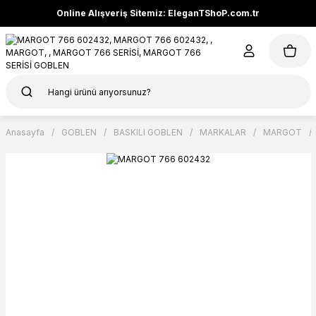
Online Alışveriş Sitemiz: EleganTShoP.com.tr
Anasayfa
GOBLEN
BASKILI GOBLEN
MARKALAR
MARGOT