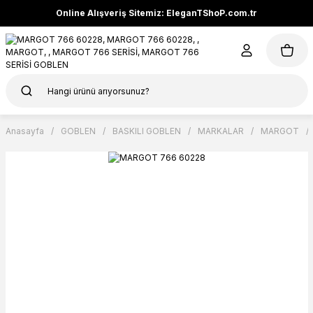
Online Alışveriş Sitemiz: EleganTShoP.com.tr
Anasayfa
GOBLEN
BASKILI GOBLEN
MARKALAR
MARGOT