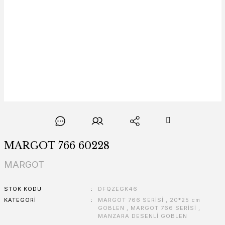
MARGOT 766 60228
MARGOT
STOK KODU
DFQZEGK46
KATEGORI
MARGOT 766 SERİSİ
,
20*25 cm
GOBLEN
,
MARGOT 766 SERİSİ
,
MANZARA DESENLİ GOBLEN