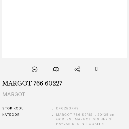
MARGOT 766 60227
MARGOT
STOK KODU
DFQZEGK49
KATEGORI
MARGOT 766 SERİSİ
,
20*25 cm
GOBLEN
,
MARGOT 766 SERİSİ
,
HAYVAN DESENLİ GOBLEN