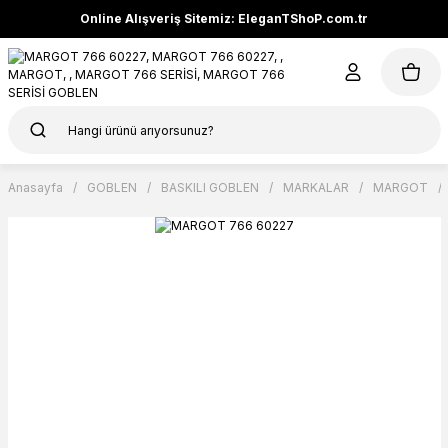
Online Alışveriş Sitemiz: EleganTShoP.com.tr
Anasayfa
GOBLEN
BASKILI GOBLEN
MARKALAR
MARGOT