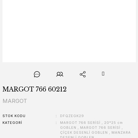
MARGOT 766 60212
MARGOT
STOK KODU
DFQZEGK29
KATEGORI
MARGOT 766 SERİSİ
,
20*25 cm
GOBLEN
,
MARGOT 766 SERİSİ
,
ÇİÇEK DESENLİ GOBLEN
,
MANZARA
DESENLİ GOBLEN