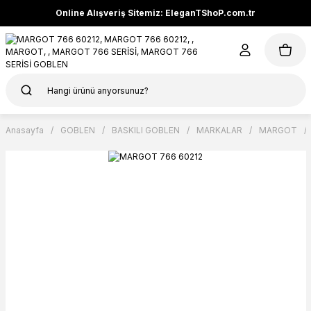
Online Alışveriş Sitemiz: EleganTShoP.com.tr
Anasayfa
GOBLEN
BASKILI GOBLEN
MARKALAR
MARGOT