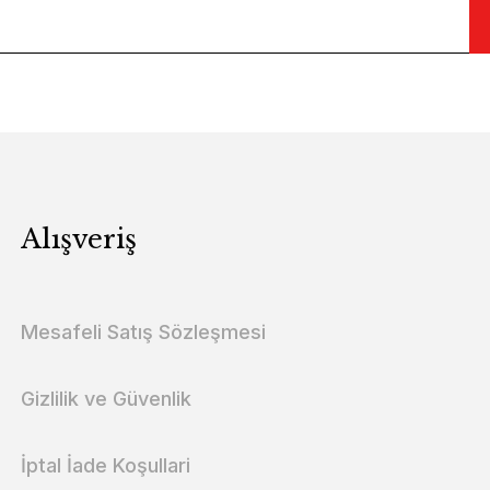
Alışveriş
Mesafeli Satış Sözleşmesi
Gizlilik ve Güvenlik
İptal İade Koşullari