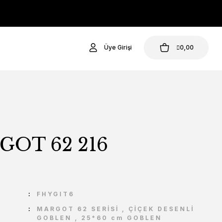
Üye Girişi
0,00
OT 62 216
U
FHYGIT6
MARGOT 62 SERİSİ
,
ÇİÇEK DESENLİ
GOBLEN
,
25*60 cm GOBLEN