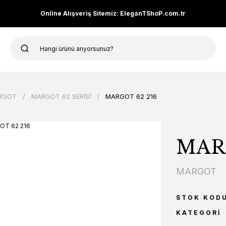
Online Alışveriş Sitemiz: EleganTShoP.com.tr
RGOT
MARGOT 62 SERİSİ
MARGOT 62 216
MARG
MARGOT
STOK KOD
KATEGORI