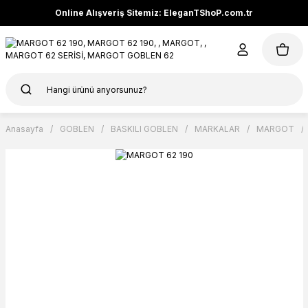
Online Alışveriş Sitemiz: EleganTShoP.com.tr
Anasayfa
GOBLEN
BASKILI GOBLEN
MARKALAR
MARGOT