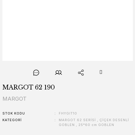
MARGOT 62 190
MARGOT
STOK KODU
FHYGIT10
KATEGORI
MARGOT 62 SERİSİ
,
ÇİÇEK DESENLİ
GOBLEN
,
25*60 cm GOBLEN