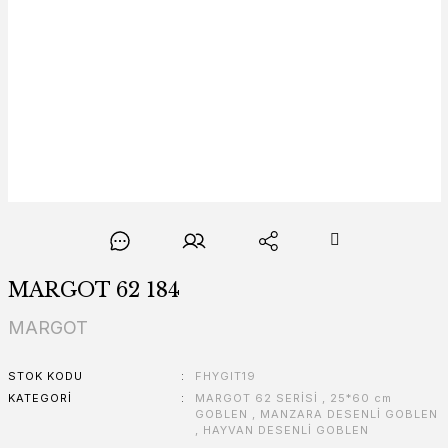
MARGOT 62 184
MARGOT
STOK KODU
FHYGIT19
KATEGORI
MARGOT 62 SERİSİ
,
25*60 cm
GOBLEN
,
MANZARA DESENLİ GOBLEN
,
HAYVAN DESENLİ GOBLEN