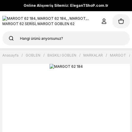
Online Alışveriş Sitemiz: EleganTShoP.com.tr
Anasayfa
GOBLEN
BASKILI GOBLEN
MARKALAR
MARGOT