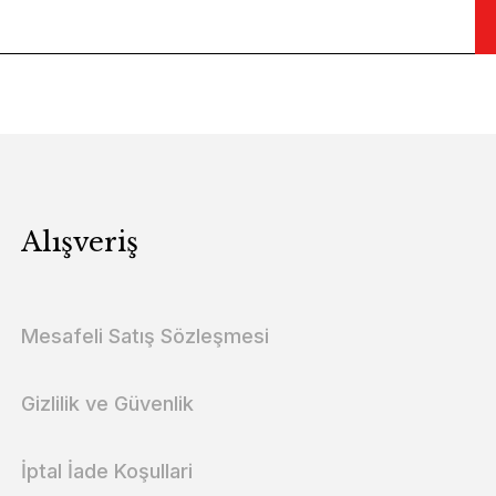
Alışveriş
Mesafeli Satış Sözleşmesi
Gizlilik ve Güvenlik
İptal İade Koşullari