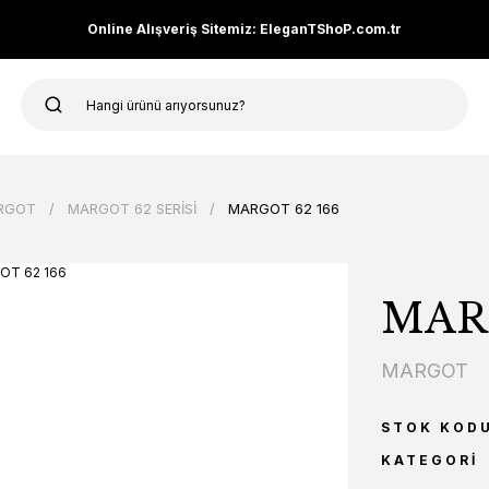
Online Alışveriş Sitemiz: EleganTShoP.com.tr
RGOT
MARGOT 62 SERİSİ
MARGOT 62 166
MARG
MARGOT
STOK KOD
KATEGORI