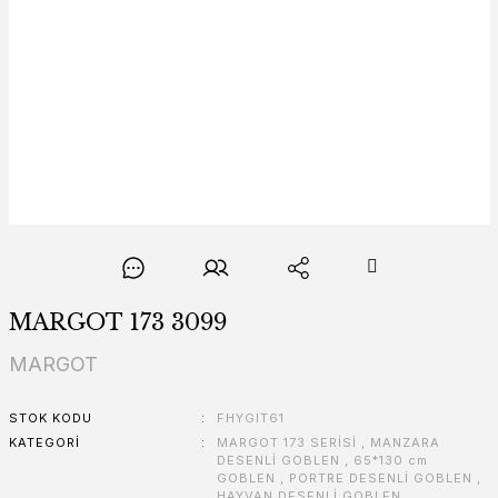
MARGOT 173 3099
MARGOT
STOK KODU
FHYGIT61
KATEGORI
MARGOT 173 SERİSİ
,
MANZARA
DESENLİ GOBLEN
,
65*130 cm
GOBLEN
,
PORTRE DESENLİ GOBLEN
,
HAYVAN DESENLİ GOBLEN