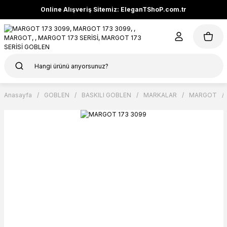
Online Alışveriş Sitemiz: EleganTShoP.com.tr
Anasayfa
GOBLEN
BASKILI GOBLEN
MARKALAR
MARGOT