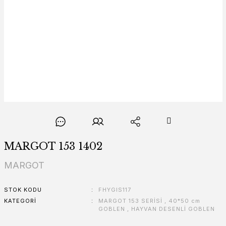
MARGOT 153 1402
MARGOT
STOK KODU
FHYGIS117
KATEGORI
MARGOT 153 SERİSİ
,
40*50 cm
GOBLEN
,
HAYVAN DESENLİ GOBLEN