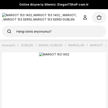
Online Alışveriş Sitemiz: EleganTShoP.com.tr
Anasayfa
GOBLEN
BASKILI GOBLEN
MARKALAR
MARGOT