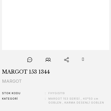
MARGOT 153 1344
MARGOT
STOK KODU
FHYGIS119
KATEGORI
MARGOT 153 SERİSİ
,
40*50 cm
GOBLEN
,
KARMA DESENLİ GOBLEN