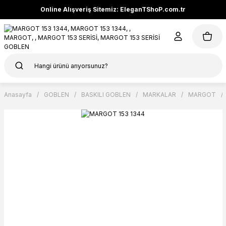
Online Alışveriş Sitemiz: EleganTShoP.com.tr
Anasayfa
GOBLEN
BASKILI GOBLEN
MARKALAR
MARGOT