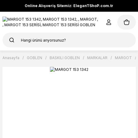
Online Alışveriş Sitemiz: EleganTShoP.com.tr
Anasayfa
GOBLEN
BASKILI GOBLEN
MARKALAR
MARGOT