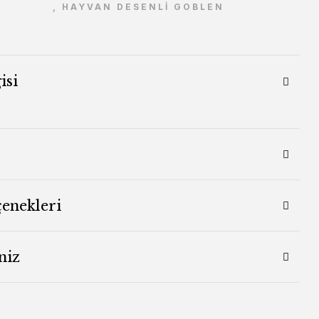
,
HAYVAN DESENLİ GOBLEN
isi
çenekleri
niz