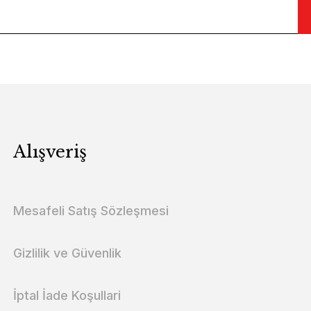
Alışveriş
Mesafeli Satış Sözleşmesi
Gizlilik ve Güvenlik
İptal İade Koşullari