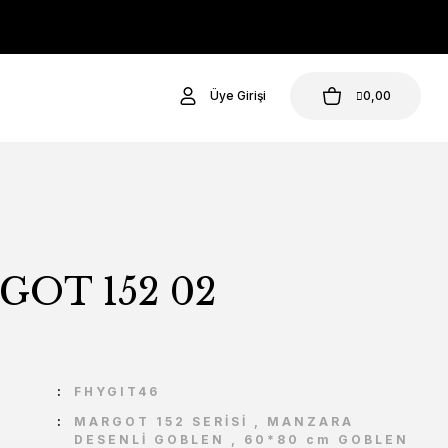
Üye Girişi
0,00
OT 152 02
U
FHYGIT46
MARGOT 152 SERİSİ
,
MANZARA
DESENLİ GOBLEN
,
60*80 cm GOBLEN