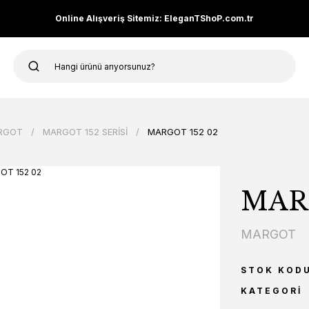
Online Alışveriş Sitemiz: EleganTShoP.com.tr
RGOT
MARGOT 152 SERİSİ
MARGOT 152 02
MARG
MARGOT
STOK KOD
KATEGORI