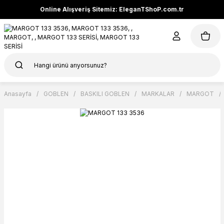
Online Alışveriş Sitemiz: EleganTShoP.com.tr
Anasayfa
GOBLEN
BASKILI GOBLEN
MARKALAR
MARGOT