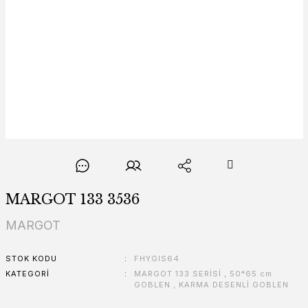
MARGOT 133 3536
MARGOT
STOK KODU
FHYGIS64
KATEGORI
MARGOT 133 SERİSİ
,
50*65 cm
GOBLEN
,
KARMA DESENLİ GOBLEN