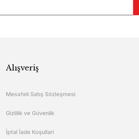
Alışveriş
Mesafeli Satış Sözleşmesi
Gizlilik ve Güvenlik
İptal İade Koşullari