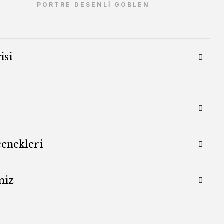
PORTRE DESENLİ GOBLEN
isi
çenekleri
niz