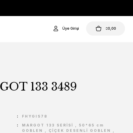
Üye Girişi
0,00
OT 133 3489
U
FHYGIS78
MARGOT 133 SERİSİ
,
50*65 cm
GOBLEN
,
ÇİÇEK DESENLİ GOBLEN
,