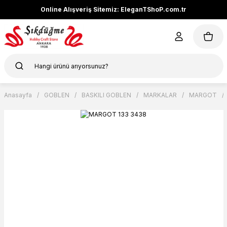
Online Alışveriş Sitemiz: EleganTShoP.com.tr
Anasayfa
GOBLEN
BASKILI GOBLEN
MARKALAR
MARGOT