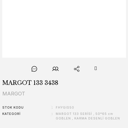
MARGOT 133 3438
MARGOT
STOK KODU
FHYGIS50
KATEGORI
MARGOT 133 SERİSİ
,
50*65 cm
GOBLEN
,
KARMA DESENLİ GOBLEN