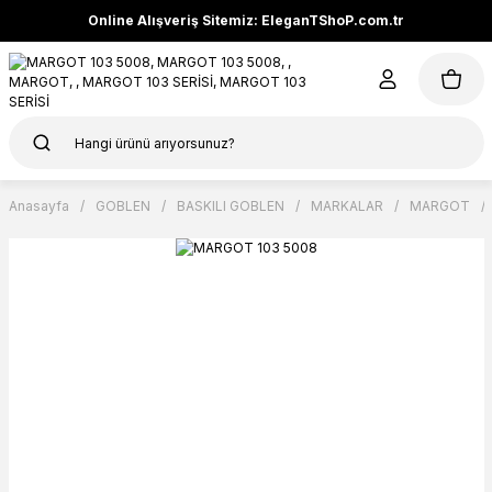
Online Alışveriş Sitemiz: EleganTShoP.com.tr
Anasayfa
GOBLEN
BASKILI GOBLEN
MARKALAR
MARGOT