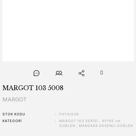
MARGOT 103 5008
MARGOT
STOK KODU
FHYGIS39
KATEGORI
MARGOT 103 SERİSİ
,
45*65 cm
GOBLEN
,
MANZARA DESENLİ GOBLEN