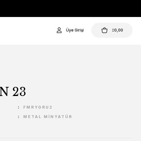
Üye Girişi
0,00
N 23
U
FMRYGRU2
METAL MİNYATÜR