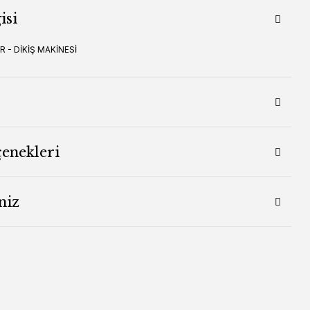
isi
 - DİKİŞ MAKİNESİ
çenekleri
niz