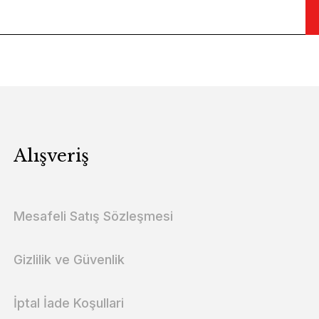
Alışveriş
Mesafeli Satış Sözleşmesi
Gizlilik ve Güvenlik
İptal İade Koşullari