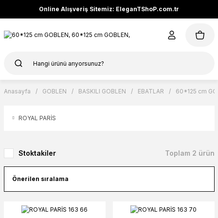
Online Alışveriş Sitemiz: EleganTShoP.com.tr
Anasayfa
GOBLEN
BASKILI GOBLEN
EBATLAR
60*125 cm G
ROYAL PARİS
Stoktakiler
Toplam 2 ürün