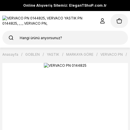
Online Alışveriş Sitemiz: EleganTShoP.com.tr
Anasayfa
GOBLEN
YASTIK
MARKAYA GÖRE
VERVACO PN