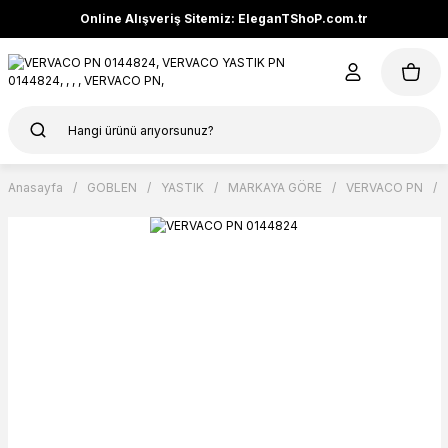
Online Alışveriş Sitemiz: EleganTShoP.com.tr
Anasayfa
GOBLEN
YASTIK
MARKAYA GÖRE
VERVACO PN