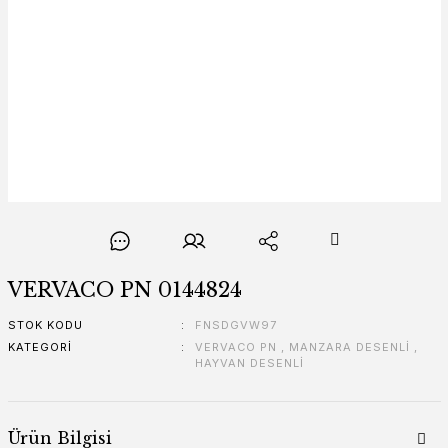
VERVACO PN 0144824
STOK KODU
FNSDGVW97
KATEGORI
VERVACO PN
,
MANZARA DESENLİ
,
HAYVAN DESENLİ
Ürün Bilgisi