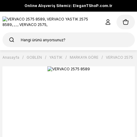
Online Alışveriş Sitemiz: EleganTShoP.com.tr
Anasayfa
GOBLEN
YASTIK
MARKAYA GÖRE
VERVACO 2575