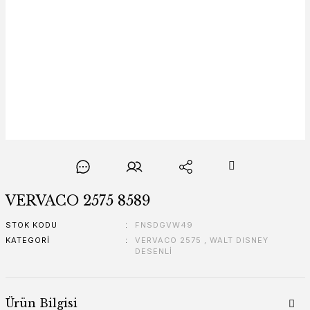
VERVACO 2575 8589
STOK KODU
FNSDGVW49
KATEGORI
VERVACO 2575
,
WALT DISNEY
DESENLİ
Ürün Bilgisi