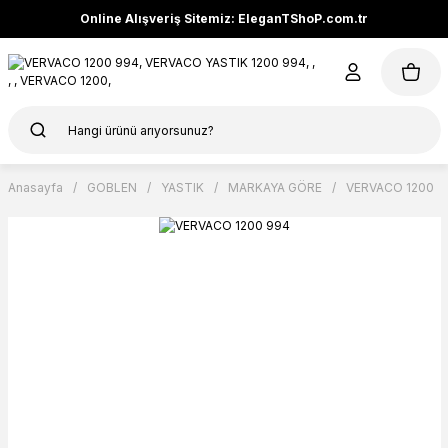
Online Alışveriş Sitemiz: EleganTShoP.com.tr
Anasayfa
GOBLEN
YASTIK
MARKAYA GÖRE
VERVACO 1200