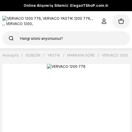
Online Alışveriş Sitemiz: EleganTShoP.com.tr
Anasayfa
GOBLEN
YASTIK
MARKAYA GÖRE
VERVACO 1200