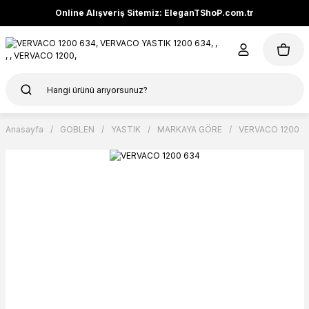
Online Alışveriş Sitemiz: EleganTShoP.com.tr
Anasayfa
GOBLEN
YASTIK
MARKAYA GÖRE
VERVACO 1200