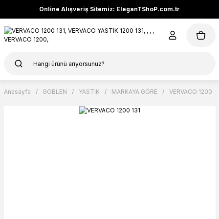
Online Alışveriş Sitemiz: EleganTShoP.com.tr
Anasayfa
GOBLEN
YASTIK
MARKAYA GÖRE
VERVACO 1200