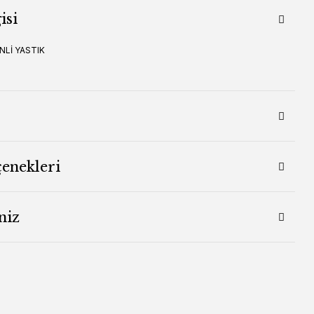
isi
NLİ YASTIK
çenekleri
niz