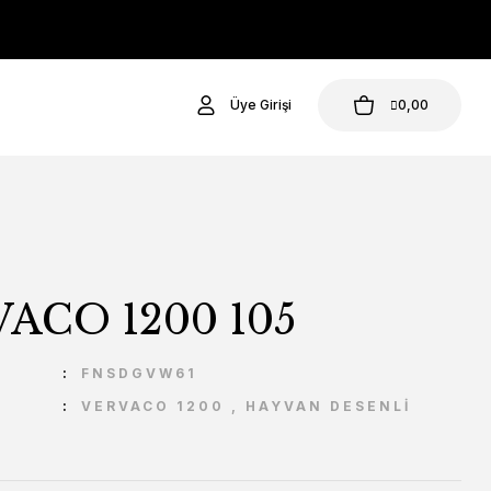
Üye Girişi
0,00
ACO 1200 105
U
FNSDGVW61
VERVACO 1200
,
HAYVAN DESENLİ