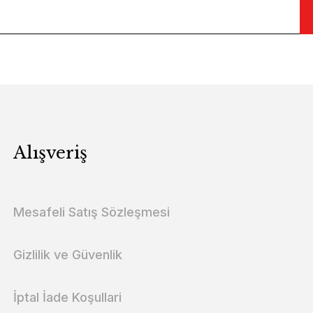
Alışveriş
Mesafeli Satış Sözleşmesi
Gizlilik ve Güvenlik
İptal İade Koşullari