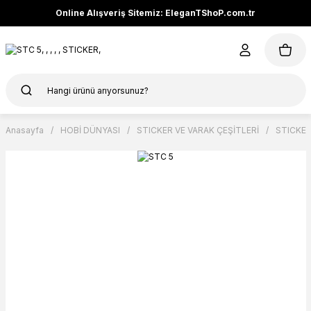
Online Alışveriş Sitemiz: EleganTShoP.com.tr
Anasayfa
HOBİ DÜNYASI
STICKER VE VARAK ÇEŞİTLERİ
STICKE