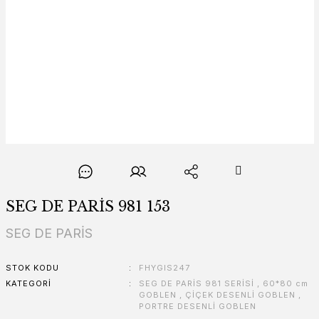
SEG DE PARİS 981 153
SEG DE PARİS
STOK KODU
FHYGIS247
KATEGORI
SEG DE PARİS 981 SERİSİ
,
60*80 cm
GOBLEN
,
ÇİÇEK DESENLİ GOBLEN
,
PORTRE DESENLİ GOBLEN