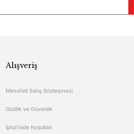
Alışveriş
Mesafeli Satış Sözleşmesi
Gizlilik ve Güvenlik
İptal İade Koşullari