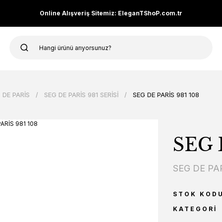
Online Alışveriş Sitemiz: EleganTShoP.com.tr
 DE PARİS
SEG DE PARİS 981 SERİSİ
SEG DE PARİS 981 108
SEG 
SEG DE PA
STOK KOD
KATEGORI