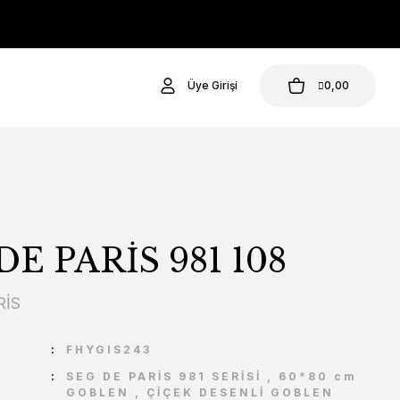
Üye Girişi
0,00
DE PARİS 981 108
RİS
U
FHYGIS243
SEG DE PARİS 981 SERİSİ
,
60*80 cm
GOBLEN
,
ÇİÇEK DESENLİ GOBLEN