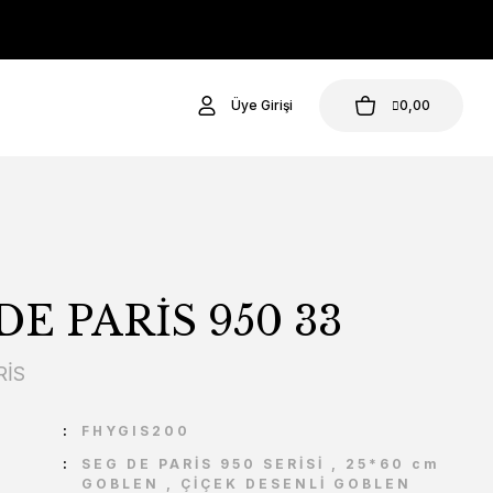
Üye Girişi
0,00
DE PARİS 950 33
RİS
U
FHYGIS200
SEG DE PARİS 950 SERİSİ
,
25*60 cm
GOBLEN
,
ÇİÇEK DESENLİ GOBLEN