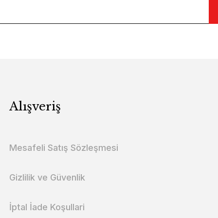
Alışveriş
Mesafeli Satış Sözleşmesi
Gizlilik ve Güvenlik
İptal İade Koşullari