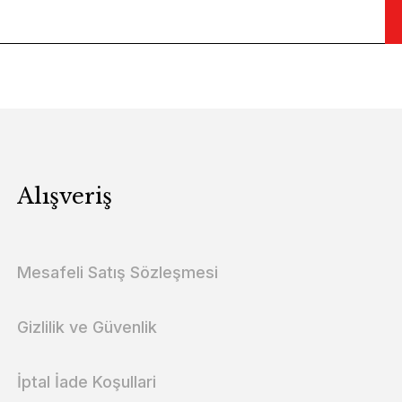
Alışveriş
Mesafeli Satış Sözleşmesi
Gizlilik ve Güvenlik
İptal İade Koşullari