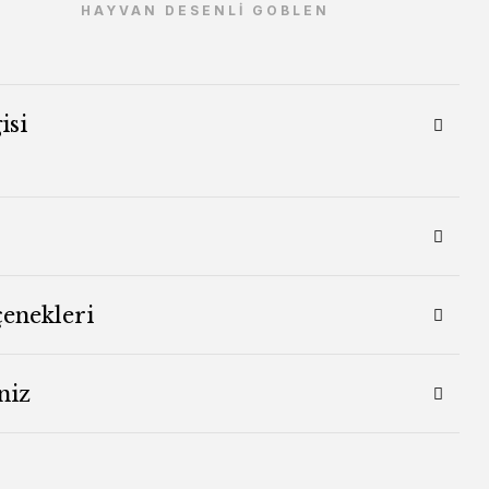
HAYVAN DESENLİ GOBLEN
isi
çenekleri
niz