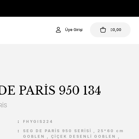
Üye Girişi
0,00
DE PARİS 950 134
RİS
U
FHYGIS224
SEG DE PARİS 950 SERİSİ
,
25*60 cm
GOBLEN
,
ÇİÇEK DESENLİ GOBLEN
,