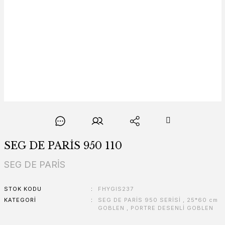
SEG DE PARİS 950 110
SEG DE PARİS
STOK KODU
FHYGIS237
KATEGORI
SEG DE PARİS 950 SERİSİ
,
25*60 cm
GOBLEN
,
PORTRE DESENLİ GOBLEN