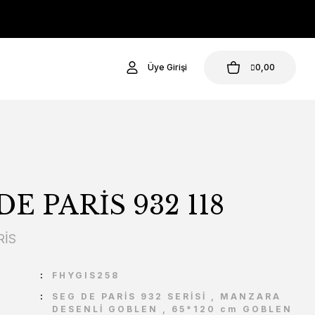
Üye Girişi
0,00
DE PARİS 932 118
RİS
U
FHYGIS258
SEG DE PARİS 932 SERİSİ
,
MANZARA
DESENLİ GOBLEN
,
65*120 cm GOBLEN