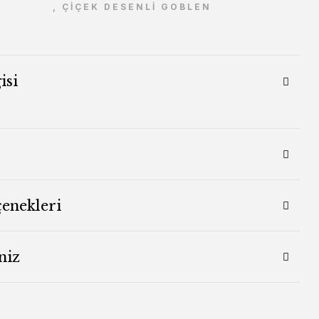
,
ÇİÇEK DESENLİ GOBLEN
isi
çenekleri
niz