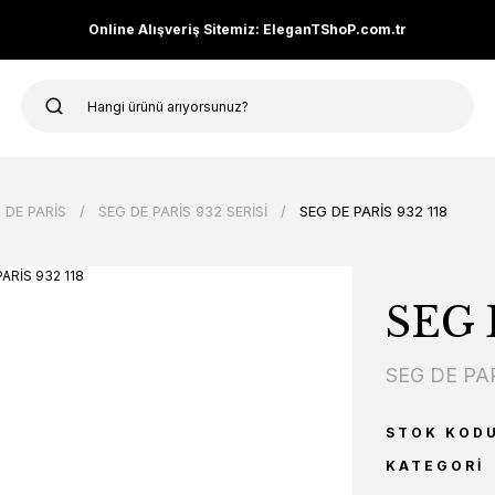
Online Alışveriş Sitemiz: EleganTShoP.com.tr
 DE PARİS
SEG DE PARİS 932 SERİSİ
SEG DE PARİS 932 118
SEG 
SEG DE PA
STOK KOD
KATEGORI