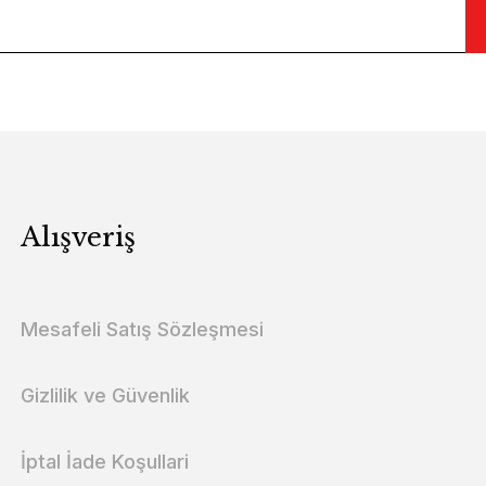
Alışveriş
Mesafeli Satış Sözleşmesi
Gizlilik ve Güvenlik
İptal İade Koşullari