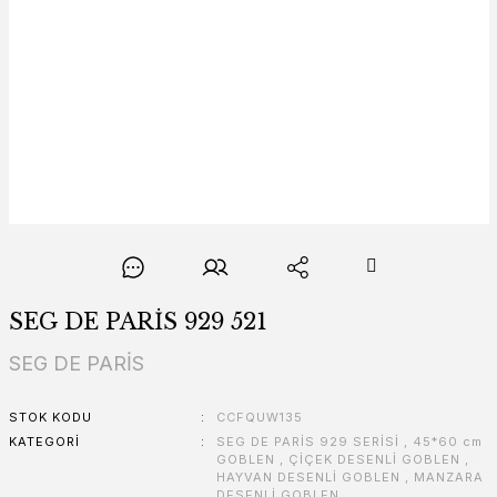
SEG DE PARİS 929 521
SEG DE PARİS
STOK KODU
CCFQUW135
KATEGORI
SEG DE PARİS 929 SERİSİ
,
45*60 cm
GOBLEN
,
ÇİÇEK DESENLİ GOBLEN
,
HAYVAN DESENLİ GOBLEN
,
MANZARA
DESENLİ GOBLEN