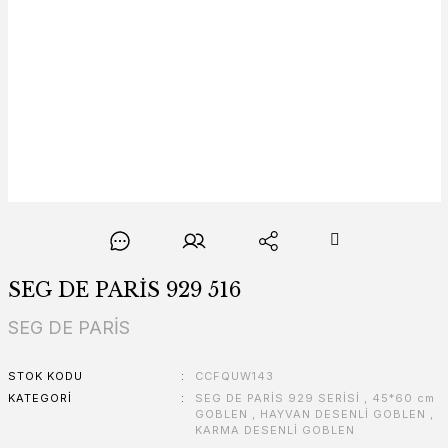
SEG DE PARİS 929 516
SEG DE PARİS
STOK KODU
CCFQUW143
KATEGORI
SEG DE PARİS 929 SERİSİ
,
45*60 cm
GOBLEN
,
HAYVAN DESENLİ GOBLEN
,
KARMA DESENLİ GOBLEN