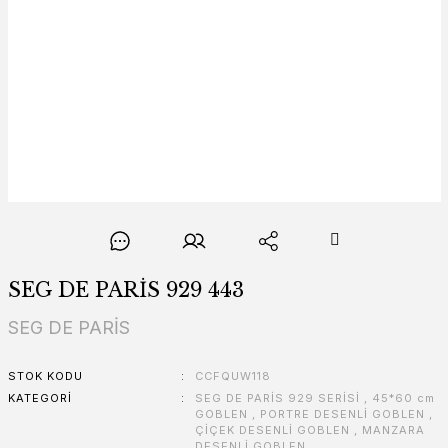
SEG DE PARİS 929 443
SEG DE PARİS
STOK KODU
CCFQUW118
KATEGORI
SEG DE PARİS 929 SERİSİ
,
45*60 cm
GOBLEN
,
PORTRE DESENLİ GOBLEN
,
ÇİÇEK DESENLİ GOBLEN
,
MANZARA
DESENLİ GOBLEN