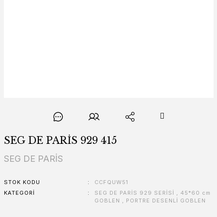
SEG DE PARİS 929 415
SEG DE PARİS
STOK KODU
CCFQUW51
KATEGORI
SEG DE PARİS 929 SERİSİ
,
45*60 cm
GOBLEN
,
PORTRE DESENLİ GOBLEN